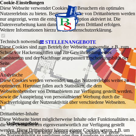
Cookie-Einstellungen
Diese Webseite verwendet Cookies, um Besuchern ein optimales
Nutzererlebnis zu bieten. Bestimmte Inhalte von Drittanbietern werden
nur angezeigt, wenn die entsprechende Option aktiviert ist. Die
Datenverarbeitung kann dann auch in einem Drittland erfolgen.
Weitere Informationen hierzu in der Datenschutzerklärung.
Technisch notwendige
STELLENANGEBOTE
Diese Cookies sind zum Betrieb der Webseite notwendig, z.B. zum
Schutz vor Hackerangriffen und zur Gewährleistung eines
konsistenten und der Nachfrage angepassten Erscheinungsbilds der
Seite.
Analytische
Diese Cookies werden verwendet, um das Nutzererlebnis weiter zu
optimieren. Hierunter fallen auch Statistiken, die dem
Webseitenbetreiber von Drittanbietern zur Verfügung gestellt werden,
sowie die Ausspielung von personalisierter Werbung durch die
Nachverfolgung der Nutzeraktivität über verschiedene Webseiten.
Drittanbieter-Inhalte
Diese Webseite bietet möglicherweise Inhalte oder Funktionalitäten an,
Stellenangebote
die von Drittanbietern eigenverantwortlich zur Verfügung gestellt
werden. Diese Drittanbieter können eigene Cookies setzen, z.B. um
Aktuell haben wir keine offenen Stellen, schauen Sie gerne
die Nutzeraktivität zu verfolgen oder ihre Angebote zu personalisieren