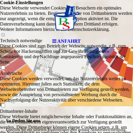
Cookie-Einstellungen
Diese Webseite verwendet Cookies, um Besuchern ein optimales
Nutzererlebnis zu bieten. Bestimmte Inhalte von Drittanbietern werden
nur angezeigt, wenn die entsprechende Option aktiviert ist. Die
Datenverarbeitung kann dann auch in einem Drittland erfolgen.
Weitere Informationen hierzu in der Datenschutzerklärung.
Technisch notwendige
ANFAHRT
Diese Cookies sind zum Betrieb der Webseite notwendig, z.B. zum
Schutz vor Hackerangriffen und zur Gewährleistung eines
konsistenten und der Nachfrage angepassten Erscheinungsbilds der
Seite.
Analytische
Diese Cookies werden verwendet, um das Nutzererlebnis weiter zu
optimieren. Hierunter fallen auch Statistiken, die dem
Webseitenbetreiber von Drittanbietern zur Verfügung gestellt werden,
sowie die Ausspielung von personalisierter Werbung durch die
Nachverfolgung der Nutzeraktivität über verschiedene Webseiten.
Drittanbieter-Inhalte
Diese Webseite bietet möglicherweise Inhalte oder Funktionalitäten an,
So finden Sie uns
die von Drittanbietern eigenverantwortlich zur Verfügung gestellt
werden. Diese Drittanbieter können eigene Cookies setzen, z.B. um
Erstellen Sie mit unserem Routenplaner eine genaue Anfahrtsbeschreibung,
die Nutzeraktivität zu verfolgen oder ihre Angebote zu personalisieren