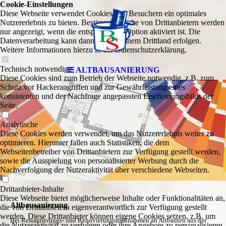
Cookie-Einstellungen
Diese Webseite verwendet Cookies, um Besuchern ein optimales
Nutzererlebnis zu bieten. Bestimmte Inhalte von Drittanbietern werden
nur angezeigt, wenn die entsprechende Option aktiviert ist. Die
Datenverarbeitung kann dann auch in einem Drittland erfolgen.
Weitere Informationen hierzu in der Datenschutzerklärung.
Technisch notwendige
ALTBAUSANIERUNG
Diese Cookies sind zum Betrieb der Webseite notwendig, z.B. zum
Schutz vor Hackerangriffen und zur Gewährleistung eines
konsistenten und der Nachfrage angepassten Erscheinungsbilds der
Seite.
Analytische
Diese Cookies werden verwendet, um das Nutzererlebnis weiter zu
optimieren. Hierunter fallen auch Statistiken, die dem
Webseitenbetreiber von Drittanbietern zur Verfügung gestellt werden,
sowie die Ausspielung von personalisierter Werbung durch die
Nachverfolgung der Nutzeraktivität über verschiedene Webseiten.
Drittanbieter-Inhalte
Diese Webseite bietet möglicherweise Inhalte oder Funktionalitäten an,
Altbausanierung
die von Drittanbietern eigenverantwortlich zur Verfügung gestellt
werden. Diese Drittanbieter können eigene Cookies setzen, z.B. um
Bei Restaurierungs- und Renovierungsmaßnahmen an Altbauten aus der
die Nutzeraktivität zu verfolgen oder ihre Angebote zu personalisieren