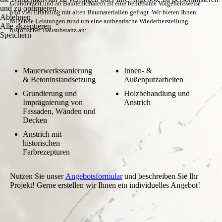
Gründerzeit und an Baudenkmälern ist eine behutsame Vorgehensweise
und zu optimieren.
und viel Erfahrung mit alten Baumaterialien gefragt. Wir bieten Ihnen
Ablehnen
folgende Leistungen rund um eine authentische Wiederherstellung
Alle akzeptieren
historischer Bausubstanz an:
Speichern
Mauerwerkssanierung
Innen- &
& Betoninstandsetzung
Außenputzarbeiten
Grundierung und
Holzbehandlung und
Imprägnierung von
Anstrich
Fassaden, Wänden und
Decken
Anstrich mit
historischen
Farbrezepturen
Nutzen Sie unser
Angebotsformular
und beschreiben Sie Ihr
Projekt! Gerne erstellen wir Ihnen ein individuelles Angebot!