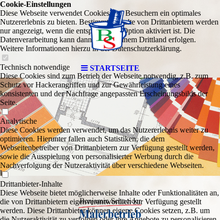
Cookie-Einstellungen
Diese Webseite verwendet Cookies, um Besuchern ein optimales
Nutzererlebnis zu bieten. Bestimmte Inhalte von Drittanbietern werden
nur angezeigt, wenn die entsprechende Option aktiviert ist. Die
Datenverarbeitung kann dann auch in einem Drittland erfolgen.
Weitere Informationen hierzu in der Datenschutzerklärung.
Technisch notwendige
STARTSEITE
Diese Cookies sind zum Betrieb der Webseite notwendig, z.B. zum
Schutz vor Hackerangriffen und zur Gewährleistung eines
konsistenten und der Nachfrage angepassten Erscheinungsbilds der
Seite.
Analytische
Diese Cookies werden verwendet, um das Nutzererlebnis weiter zu
optimieren. Hierunter fallen auch Statistiken, die dem
Webseitenbetreiber von Drittanbietern zur Verfügung gestellt werden,
sowie die Ausspielung von personalisierter Werbung durch die
Nachverfolgung der Nutzeraktivität über verschiedene Webseiten.
Drittanbieter-Inhalte
Diese Webseite bietet möglicherweise Inhalte oder Funktionalitäten an,
die von Drittanbietern eigenverantwortlich zur Verfügung gestellt
werden. Diese Drittanbieter können eigene Cookies setzen, z.B. um
die Nutzeraktivität zu verfolgen oder ihre Angebote zu personalisieren