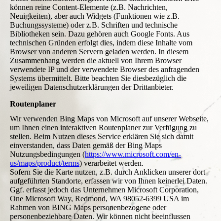
können reine Content-Elemente (z.B. Nachrichten,
Neuigkeiten), aber auch Widgets (Funktionen wie z.B.
Buchungssysteme) oder z.B. Schriften und technische
Bibliotheken sein. Dazu gehören auch Google Fonts. Aus
technischen Gründen erfolgt dies, indem diese Inhalte vom
Browser von anderen Servern geladen werden. In diesem
Zusammenhang werden die aktuell von Ihrem Browser
verwendete IP und der verwendete Browser des anfragenden
Systems übermittelt. Bitte beachten Sie diesbezüglich die
jeweiligen Datenschutzerklärungen der Drittanbieter.
Routenplaner
Wir verwenden Bing Maps von Microsoft auf unserer Webseite,
um Ihnen einen interaktiven Routenplaner zur Verfügung zu
stellen. Beim Nutzen dieses Service erklären Sie sich damit
einverstanden, dass Daten gemäß der Bing Maps
Nutzungsbedingungen (
https://www.microsoft.com/en-
us/maps/product/terms
) verarbeitet werden.
Sofern Sie die Karte nutzen, z.B. durch Anklicken unserer dort
aufgeführten Standorte, erfassen wir von Ihnen keinerlei Daten.
Ggf. erfasst jedoch das Unternehmen Microsoft Corporation,
One Microsoft Way, Redmond, WA 98052-6399 USA im
Rahmen von BING Maps personenbezogene oder
personenbeziehbare Daten. Wir können nicht beeinflussen