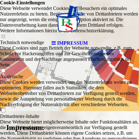
Cookie-Einstellungen
Diese Webseite verwendet Cookies, um Besuchern ein optimales
Nutzererlebnis zu bieten. Bestimmte Inhalte von Drittanbietern werden
nur angezeigt, wenn die entsprechende Option aktiviert ist. Die
Datenverarbeitung kann dann auch in einem Drittland erfolgen.
Weitere Informationen hierzu in der Datenschutzerklärung.
Technisch notwendige
IMPRESSUM
Diese Cookies sind zum Betrieb der Webseite notwendig, z.B. zum
Schutz vor Hackerangriffen und zur Gewährleistung eines
konsistenten und der Nachfrage angepassten Erscheinungsbilds der
Seite.
Analytische
Diese Cookies werden verwendet, um das Nutzererlebnis weiter zu
optimieren. Hierunter fallen auch Statistiken, die dem
Webseitenbetreiber von Drittanbietern zur Verfügung gestellt werden,
sowie die Ausspielung von personalisierter Werbung durch die
Nachverfolgung der Nutzeraktivität über verschiedene Webseiten.
Drittanbieter-Inhalte
Diese Webseite bietet möglicherweise Inhalte oder Funktionalitäten an,
Impressum:
die von Drittanbietern eigenverantwortlich zur Verfügung gestellt
werden. Diese Drittanbieter können eigene Cookies setzen, z.B. um
die Nutzeraktivität zu verfolgen oder ihre Angebote zu personalisieren