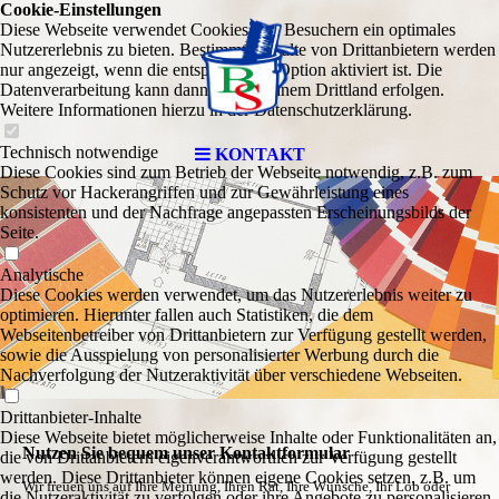
Cookie-Einstellungen
Diese Webseite verwendet Cookies, um Besuchern ein optimales
Nutzererlebnis zu bieten. Bestimmte Inhalte von Drittanbietern werden
nur angezeigt, wenn die entsprechende Option aktiviert ist. Die
Datenverarbeitung kann dann auch in einem Drittland erfolgen.
Weitere Informationen hierzu in der Datenschutzerklärung.
Technisch notwendige
KONTAKT
Diese Cookies sind zum Betrieb der Webseite notwendig, z.B. zum
Schutz vor Hackerangriffen und zur Gewährleistung eines
konsistenten und der Nachfrage angepassten Erscheinungsbilds der
Seite.
Analytische
Diese Cookies werden verwendet, um das Nutzererlebnis weiter zu
optimieren. Hierunter fallen auch Statistiken, die dem
Webseitenbetreiber von Drittanbietern zur Verfügung gestellt werden,
sowie die Ausspielung von personalisierter Werbung durch die
Nachverfolgung der Nutzeraktivität über verschiedene Webseiten.
Drittanbieter-Inhalte
Diese Webseite bietet möglicherweise Inhalte oder Funktionalitäten an,
Nutzen Sie bequem unser Kontaktformular
die von Drittanbietern eigenverantwortlich zur Verfügung gestellt
werden. Diese Drittanbieter können eigene Cookies setzen, z.B. um
Wir freuen uns auf Ihre Meinung, Ihren Rat, Ihre Wünsche, Ihr Lob oder
die Nutzeraktivität zu verfolgen oder ihre Angebote zu personalisieren