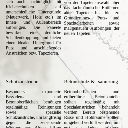
sich auch nachträglich mit
von der Tapetenauswahl über
Klebetechniken auf
das fachmännische Entfernen
unterschiedliche Untergründe
alter Tapeten bis hin zu
(Mauerwerk, Holz etc.) im
Grundierungs-, Putz- und
Innen- und Außenbereich
Spachtelarbeiten sowie
aufbringen. Die Paneele
maßgenauem Aufbringen der
bewirken eine deutliche
neuen Tapeten.
Schallentkopplung und bieten
einen idealen Untergrund für
Putz und anschließendes
Anstreichen bzw. Tapezieren.
Schutzanstriche
Betonschutz & -sanierung
Besonders exponierte
Betonoberflächen und
Fassaden- und
erdberührte Betonbauteile
Betonoberflächen benötigen
sollten regelmäßig mit
regelmäßige Reinigungen
Spezialanstrichen behandelt
sowie spezielle
werden. Bereits bestehende
Schutzanstriche, um langfristig
Risse und Hohlräume sollten
gegen die zersetzende
umgehend verfüllt werden, um
Wirkung von Algen, Pilzen
erst gar keine größeren