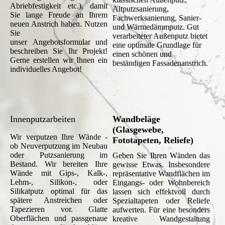
Abriebfestigkeit etc.), damit
Altputzsanierung,
Sie lange Freude an Ihrem
Fachwerksanierung, Sanier-
neuen Anstrich haben.
Nutzen
und Wärmedämmputz. Gut
Sie
verarbeiteter Außenputz bietet
unser
Angebotsformular
und
eine optimale Grundlage für
beschreiben Sie Ihr Projekt!
einen schönen und
Gerne erstellen wir Ihnen ein
beständigen Fassadenanstrich.
individuelles Angebot!
Innenputzarbeiten
Wandbeläge
(Glasgewebe,
Wir verputzen Ihre Wände -
Fototapeten, Reliefe)
ob Neuverputzung im Neubau
oder Putzsanierung im
Geben Sie Ihren Wänden das
Bestand. Wir bereiten Ihre
gewisse Etwas. Insbesondere
Wände mit Gips-, Kalk-,
repräsentative Wandflächen im
Lehm-, Silikon-, oder
Eingangs- oder Wohnbereich
Silikatputz optimal für das
lassen sich effektvoll durch
spätere Anstreichen oder
Spezialtapeten oder Reliefe
Tapezieren vor. Glatte
aufwerten. Für eine besonders
Oberflächen und passgenaue
kreative Wandgestaltung