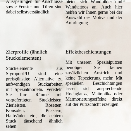
Aussparungen für Anschlüsse
bieten sich Wandbilder und
sowie Fenster und Türen sind
Wandtattoos an. Auch hier
dabei selbstverständlich.
helfen wir Ihnen gerne bei der
Auswahl des Motivs und der
Anbringung.
Zierprofile (ähnlich
Effektbeschichtungen
Stuckelementen)
Mit unseren Spezialputzen
benötigen Sie keinen
Stuckelemente aus
zusätzlichen Anstrich und
Styropor/PU sind eine
keine Tapezierung mehr. Mit
preisgünstige Alternative zu
speziellen Beschichtungen
aufwendigen Stuckarbeiten
lassen sich ansprechende
mit Spezialmörteln. Veredeln
Hochglanz-, Mattoptik- oder
Sie Ihre Räume mit
Marmorierungseffekte direkt
vorgefertigten Stuckleisten,
auf der Putzschicht erzeugen.
Zierleisten, Rosetten,
Konsolen, Pilastern,
Halbsäulen etc., die echtem
Stuck täuschend ähnlich
sehen.