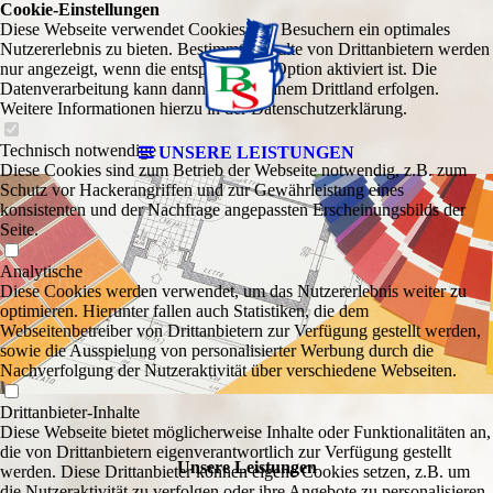
Cookie-Einstellungen
Diese Webseite verwendet Cookies, um Besuchern ein optimales
Nutzererlebnis zu bieten. Bestimmte Inhalte von Drittanbietern werden
nur angezeigt, wenn die entsprechende Option aktiviert ist. Die
Datenverarbeitung kann dann auch in einem Drittland erfolgen.
Weitere Informationen hierzu in der Datenschutzerklärung.
Technisch notwendige
UNSERE LEISTUNGEN
Diese Cookies sind zum Betrieb der Webseite notwendig, z.B. zum
Schutz vor Hackerangriffen und zur Gewährleistung eines
konsistenten und der Nachfrage angepassten Erscheinungsbilds der
Seite.
Analytische
Diese Cookies werden verwendet, um das Nutzererlebnis weiter zu
optimieren. Hierunter fallen auch Statistiken, die dem
Webseitenbetreiber von Drittanbietern zur Verfügung gestellt werden,
sowie die Ausspielung von personalisierter Werbung durch die
Nachverfolgung der Nutzeraktivität über verschiedene Webseiten.
Drittanbieter-Inhalte
Diese Webseite bietet möglicherweise Inhalte oder Funktionalitäten an,
die von Drittanbietern eigenverantwortlich zur Verfügung gestellt
Unsere Leistungen
werden. Diese Drittanbieter können eigene Cookies setzen, z.B. um
die Nutzeraktivität zu verfolgen oder ihre Angebote zu personalisieren