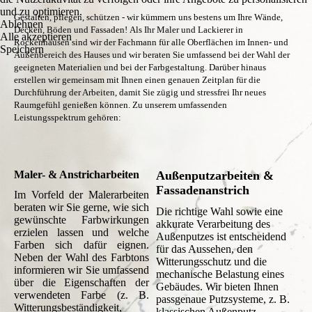
und zu optimieren.
Gestalten, pflegen, schützen - wir kümmern uns bestens um Ihre Wände,
Ablehnen
Decken, Böden und Fassaden!
Als Ihr Maler und Lackierer in
Alle akzeptieren
Rockenhausen sind wir der Fachmann für alle Oberflächen im Innen- und
Speichern
Außenbereich des Hauses und wir beraten Sie umfassend bei der Wahl der
geeigneten Materialien und bei der Farbgestaltung. Darüber hinaus
erstellen wir gemeinsam mit Ihnen einen genauen Zeitplan für die
Durchführung der Arbeiten, damit Sie zügig und stressfrei Ihr neues
Raumgefühl genießen können.
Zu unserem umfassenden
Leistungsspektrum gehören:
Maler- & Anstricharbeiten
Außenputzarbeiten &
Fassadenanstrich
Im Vorfeld der Malerarbeiten
beraten wir Sie gerne, wie sich
Die richtige Wahl sowie eine
gewünschte Farbwirkungen
akkurate Verarbeitung des
erzielen lassen und welche
Außenputzes ist entscheidend
Farben sich dafür eignen.
für das Aussehen, den
Neben der Wahl des Farbtons
Witterungsschutz und die
informieren wir Sie umfassend
mechanische Belastung eines
über die Eigenschaften der
Gebäudes. Wir bieten Ihnen
verwendeten Farbe (z. B.
passgenaue Putzsysteme, z. B.
Witterungsbeständigkeit,
klassischen Außenputz,