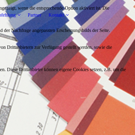
ezeigt, wenn die entsprechende Option aktiviert ist. Die
fehlung
Partner
Kontakt
d der Nachfrage angepassten Erscheinungsbilds der Seite.
on Drittanbietern zur Verfügung gestellt werden, sowie die
den. Diese Drittanbieter können eigene Cookies setzen, z.B. um die