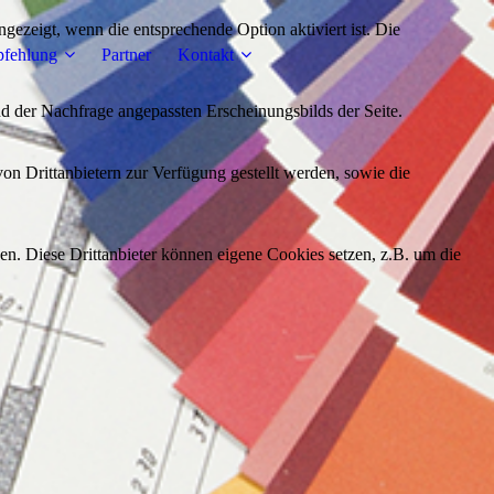
ezeigt, wenn die entsprechende Option aktiviert ist. Die
fehlung
Partner
Kontakt
d der Nachfrage angepassten Erscheinungsbilds der Seite.
on Drittanbietern zur Verfügung gestellt werden, sowie die
den. Diese Drittanbieter können eigene Cookies setzen, z.B. um die