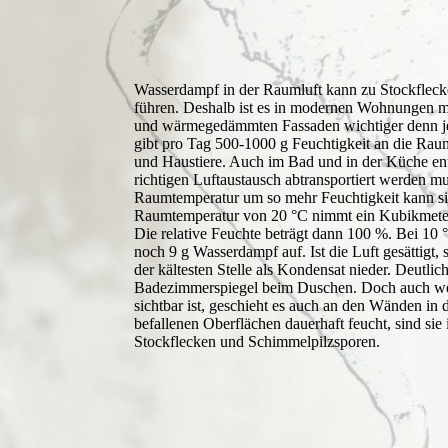
Wasserdampf in der Raumluft kann zu Stockflec
führen. Deshalb ist es in modernen Wohnungen m
und wärmegedämmten Fassaden wichtiger denn je,
gibt pro Tag 500-1000 g Feuchtigkeit an die Ra
und Haustiere. Auch im Bad und in der Küche ents
richtigen Luftaustausch abtransportiert werden mus
Raumtemperatur um so mehr Feuchtigkeit kann si
Raumtemperatur von 20 °C nimmt ein Kubikmeter
Die relative Feuchte beträgt dann 100 %. Bei 10
noch 9 g Wasserdampf auf. Ist die Luft gesättigt, 
der kältesten Stelle als Kondensat nieder. Deutlic
Badezimmerspiegel beim Duschen. Doch auch wen
sichtbar ist, geschieht es auch an den Wänden i
befallenen Oberflächen dauerhaft feucht, sind sie
Stockflecken und Schimmelpilzsporen.