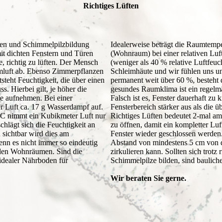
Richtiges Lüften
ken und Schimmelpilzbildung
Idealerweise beträgt die Raumtemp
it dichten Fenstern und Türen
(Wohnraum) bei einer relativen Luft
 richtig zu lüften. Der Mensch
(weniger als 40 % relative Luftfeuch
umluft ab. Ebenso Zimmerpflanzen
Schleimhäute und wir fühlen uns unw
teht Feuchtigkeit, die über einen
permanent weit über 60 %, besteht
s. Hierbei gilt, je höher die
gesundes Raumklima ist ein regelmä
e aufnehmen. Bei einer
Falsch ist es, Fenster dauerhaft z
 Luft ca. 17 g Wasserdampf auf.
Fensterbereich stärker aus als die 
 °C nimmt ein Kubikmeter Luft nur
Richtiges Lüften bedeutet 2-mal am
schlägt sich die Feuchtigkeit an
zu öffnen, damit ein kompletter Luf
h sichtbar wird dies am
Fenster wieder geschlossen werden
n es nicht immer so eindeutig
Abstand von mindestens 5 cm von de
n den Wohnräumen. Sind die
zirkulieren kann. Sollten sich trot
 idealer Nährboden für
Schimmelpilze bilden, sind baulic
Wir beraten Sie gerne.