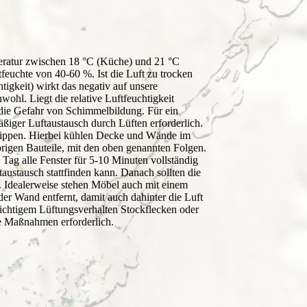
eratur zwischen 18 °C (Küche) und 21 °C
feuchte von 40-60 %. Ist die Luft zu trocken
tigkeit) wirkt das negativ auf unsere
ohl. Liegt die relative Luftfeuchtigkeit
 die Gefahr von Schimmelbildung. Für ein
ßiger Luftaustausch durch Lüften erforderlich.
u kippen. Hierbei kühlen Decke und Wände im
übrigen Bauteile, mit den oben genannten Folgen.
 Tag alle Fenster für 5-10 Minuten vollständig
taustausch stattfinden kann. Danach sollten die
. Idealerweise stehen Möbel auch mit einem
r Wand entfernt, damit auch dahinter die Luft
z richtigem Lüftungsverhalten Stockflecken oder
he Maßnahmen erforderlich.