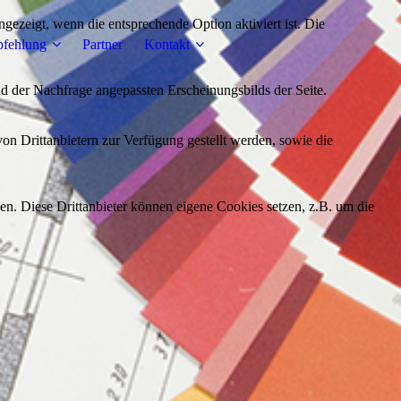
ezeigt, wenn die entsprechende Option aktiviert ist. Die
fehlung
Partner
Kontakt
d der Nachfrage angepassten Erscheinungsbilds der Seite.
on Drittanbietern zur Verfügung gestellt werden, sowie die
den. Diese Drittanbieter können eigene Cookies setzen, z.B. um die