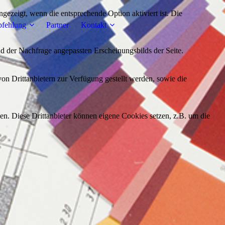
ezeigt, wenn die entsprechende Option aktiviert ist. Die
fehlung
Partner
Kontakt
d der Nachfrage angepassten Erscheinungsbilds der Seite.
on Drittanbietern zur Verfügung gestellt werden, sowie die
den. Diese Drittanbieter können eigene Cookies setzen, z.B. um die