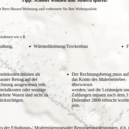
Tipp: Schöner wohnen und Steuern sparen!
ert Ihres Hauses/Wohnung und verbessern Sie Ihre Wohnqualität.
ßnahmen wie z.B.
altung,
Wärmedämmung/Trockenbau
F
beitskosten müssen als
Der Rechnungsbetrag muss auf
arater Betrag auf der
das Konto des Malerbetriebes
chnung ausgewiesen sein.
überwiesen
erialkosten oder sonstige
werden, und die Leistungen un
ieferte Waren sind nicht zu
Zahlungen müssen nach dem 3
ücksichtigen.
Dezember 2008 erbracht word
sein.
o der Erhaltungs-/ Modernisierungsoder Renovierungsleistungen, d.h.