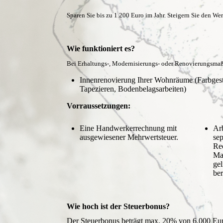
Sparen Sie bis zu 1.200 Euro im Jahr. Steigern Sie den W
Wie funktioniert es?
Bei Erhaltungs-, Modernisierungs- oder Renovierungsma
Innenrenovierung Ihrer Wohnräume (Farbgest
Tapezieren, Bodenbelagsarbeiten)
Vorraussetzungen:
Eine Handwerkerrechnung mit
Ar
ausgewiesener Mehrwertsteuer.
sep
Re
Mat
gel
ber
Wie hoch ist der Steuerbonus?
Der Steuerbonus beträgt max. 20% von 6.000 Eur