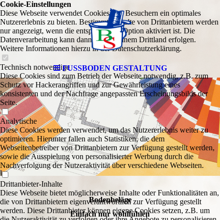
Cookie-Einstellungen
Diese Webseite verwendet Cookies, um Besuchern ein optimales
Nutzererlebnis zu bieten. Bestimmte Inhalte von Drittanbietern werden
nur angezeigt, wenn die entsprechende Option aktiviert ist. Die
Datenverarbeitung kann dann auch in einem Drittland erfolgen.
Weitere Informationen hierzu in der Datenschutzerklärung.
Technisch notwendige
FUSSBODEN GESTALTUNG
Diese Cookies sind zum Betrieb der Webseite notwendig, z.B. zum
Schutz vor Hackerangriffen und zur Gewährleistung eines
konsistenten und der Nachfrage angepassten Erscheinungsbilds der
Seite.
Analytische
Diese Cookies werden verwendet, um das Nutzererlebnis weiter zu
optimieren. Hierunter fallen auch Statistiken, die dem
Webseitenbetreiber von Drittanbietern zur Verfügung gestellt werden,
sowie die Ausspielung von personalisierter Werbung durch die
Nachverfolgung der Nutzeraktivität über verschiedene Webseiten.
Drittanbieter-Inhalte
Diese Webseite bietet möglicherweise Inhalte oder Funktionalitäten an,
Bodenbeläge
die von Drittanbietern eigenverantwortlich zur Verfügung gestellt
werden. Diese Drittanbieter können eigene Cookies setzen, z.B. um
Einfach nur wohlfühlen
die Nutzeraktivität zu verfolgen oder ihre Angebote zu personalisieren